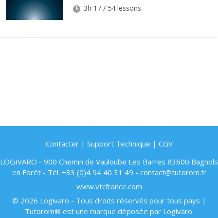
3h 17 / 54 lessons
Contacter
|
Support Technique
|
CGV
LOGIVARO - 900 Chemin de Vauloube Les Barres 83600 Bagnols
en Forêt - Tél. +33 (0)4 94 40 31 49 - contact@tutorom.fr
www.vtcfrance.com
© 2026 Logivaro - Tous droits réservés pour tous pays |
Tutorom® est une marque déposée par Logivaro.